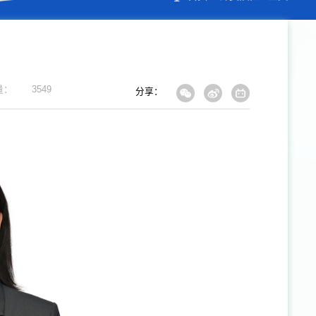
量：
3549
分享：