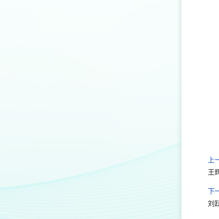
上
王
下
刘