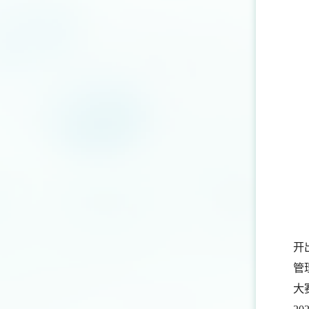
开
管
大