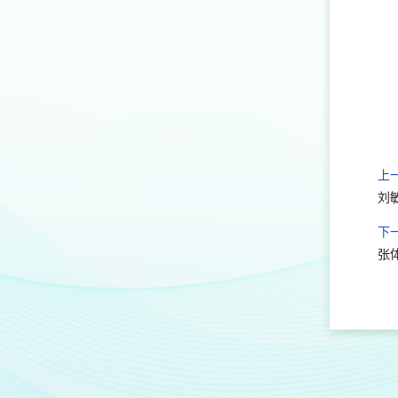
上
刘
下
张