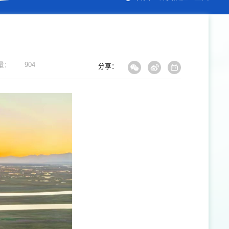
量：
904
分享：