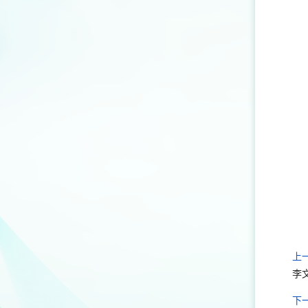
上
李
下