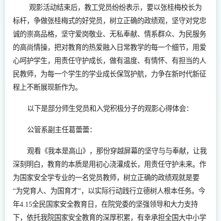
观影活动结束后，教工党员纷纷表示，要以张桂梅校长为
标杆，争做张桂梅式的好党员，树立正确的政绩观，坚守对党忠
诚的崇高品格，坚守爱岗敬业、无私奉献、情系群众、为民服务
的高尚情操，把对教育的热爱融入日常教学的每一个细节，用爱
心呵护学生，用责任守护成长，做有温度、有情怀、有担当的人
民教师，为每一个学生的学业成长保驾护航，力争在新时代新征
程上不断展现新作为。
以下是部分师生党员和入党积极分子的观影心得体会：
公管系副主任葛蕾蕾：
观看《我本是高山》，那份穿越屏幕的坚守与与奉献，让我
深刻明白，教育的本质是用初心浇灌成长，用责任守护未来。作
为国家安全学专业的一名党员教师，树立正确的政绩观就是要
“为党育人、为国育才”，以实际行动践行立德树人根本任务。今
年4.15全民国家安全教育日，在院党委的坚强领导和大力支持
下，依托我院国家安全教育的深厚积累，有幸承担全国大中小学