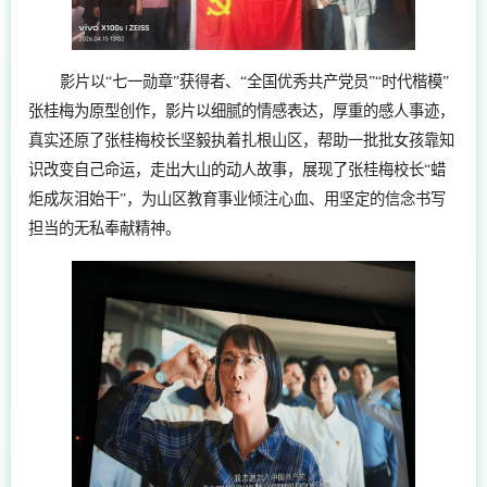
影片以“七一勋章”获得者、“全国优秀共产党员”“时代楷模”
张桂梅为原型创作，影片以细腻的情感表达，厚重的感人事迹，
真实还原了张桂梅校长坚毅执着扎根山区，帮助一批批女孩靠知
识改变自己命运，走出大山的动人故事，展现了张桂梅校长“蜡
炬成灰泪始干”，为山区教育事业倾注心血、用坚定的信念书写
担当的无私奉献精神。