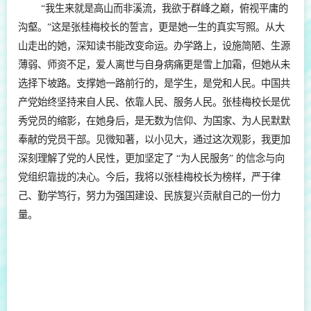
“我生来就是高山而非溪流，我欲于群峰之巅，俯视平庸的
沟壑。”这是张桂梅校长的誓言，更是她一生的真实写照。从大
山走出的她，深知读书能改变命运。办学路上，设施简陋、生源
薄弱、师资不足，爱人离世与自身病痛更是雪上加霜，但她从未
选择下坡路。支撑她一路前行的，是学生，是党和人民。中国共
产党始终坚持来自人民、依靠人民、服务人民。张桂梅校长是优
秀党员的缩影，在她身后，是无数为信仰、为国家、为人民默默
奉献的党员干部。见微知著，以小见大，通过这次观影，我更加
深刻理解了党的人民性，更加坚定了 “为人民服务” 的信念与向
党组织靠拢的决心。今后，我将以张桂梅校长为榜样，严于律
己、勤学笃行，努力为强国建设、民族复兴贡献自己的一份力
量。