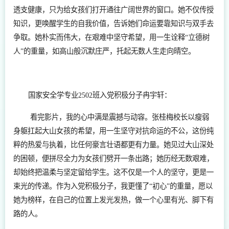
透支健康，只为给女孩们打开通往广阔世界的窗口。她不仅传授
知识，更唤醒学生的自我价值，告诉她们命运要靠知识与双手去
争取。她朴实而伟大，在艰难中坚守希望，用一生诠释“立德树
人”的重量，如高山般沉默庄严，托起无数人生走向晴空。
国家安全学专业2502班入党积极分子冉宇轩：
看完影片，我的心中满是震撼与动容。张桂梅校长以瘦弱
身躯扛起大山女孩的希望，用一生坚守对抗命运的不公，这份纯
粹的热爱与执着，比任何豪言壮语都更有力量。她见过大山深处
的困顿，便拼尽全力为女孩们劈开一条出路；她历经无数艰难，
却始终把温柔与坚定留给学生。这不仅是一个人的坚守，更是一
束光的传递。作为入党积极分子，我更懂了“初心”的重量，愿以
她为榜样，在自己的位置上发光发热，做一个心里有光、脚下有
路的人。