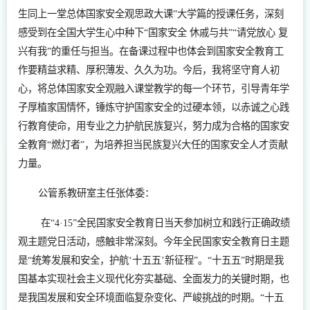
生同上一堂总体国家安全观思政大课”大学篇的授课任务，深刻
感受到在全国大学生心中种下“国家安全 休戚与共”“请党放心 复
兴有我”的重任与担当。在备课过程中也体会到国家安全教育工
作要精益求精、厚积薄发、久久为功。今后，我将坚守育人初
心，将总体国家安全观融入课堂教学的每一个环节，引导青年学
子厚植家国情怀，锤炼守护国家安全的过硬本领，以赤诚之心践
行教育使命，用专业之力护航民族复兴，努力成为合格的国家安
全教育“燃灯者”，为培养担当民族复兴大任的国家安全人才贡献
力量。
公管系教研室主任张体委：
在“4·15”全民国家安全教育日当天参加树立和践行正确政绩
观主题党日活动，感触非常深刻。今年全民国家安全教育日主题
是“统筹发展和安全，护航‘十五五’新征程”。“十五五”时期是我
国基本实现社会主义现代化夯实基础、全面发力的关键时期，也
是我国发展和安全环境面临复杂变化、严峻挑战的时期。“十五