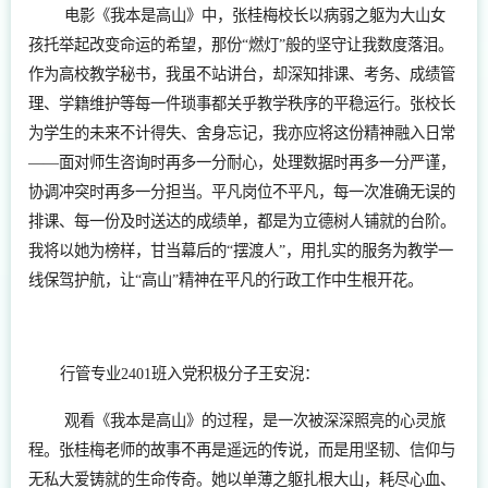
电影《我本是高山》中，张桂梅校长以病弱之躯为大山女
孩托举起改变命运的希望，那份“燃灯”般的坚守让我数度落泪。
作为高校教学秘书，我虽不站讲台，却深知排课、考务、成绩管
理、学籍维护等每一件琐事都关乎教学秩序的平稳运行。张校长
为学生的未来不计得失、舍身忘记，我亦应将这份精神融入日常
——面对师生咨询时再多一分耐心，处理数据时再多一分严谨，
协调冲突时再多一分担当。平凡岗位不平凡，每一次准确无误的
排课、每一份及时送达的成绩单，都是为立德树人铺就的台阶。
我将以她为榜样，甘当幕后的“摆渡人”，用扎实的服务为教学一
线保驾护航，让“高山”精神在平凡的行政工作中生根开花。
行管专业2401班入党积极分子王安淣：
观看《我本是高山》的过程，是一次被深深照亮的心灵旅
程。张桂梅老师的故事不再是遥远的传说，而是用坚韧、信仰与
无私大爱铸就的生命传奇。她以单薄之躯扎根大山，耗尽心血、