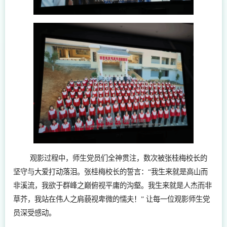
观影过程中，师生党员们全神贯注，数次被张桂梅校长的
坚守与大爱打动落泪。张桂梅校长的誓言：“我生来就是高山而
非溪流，我欲于群峰之巅俯视平庸的沟壑。我生来就是人杰而非
草芥，我站在伟人之肩藐视卑微的懦夫！” 让每一位观影师生党
员深受感动。