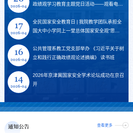
政绩观学习教育主题党日活动——观看电影
2026-04
《我本是高山》
全民国家安全教育日 | 我院教学团队承担全
17
国大中小学同上一堂总体国家安全观“思政
2026-04
大课”
公共管理系教工党支部举办 《习近平关于树
16
立和践行正确政绩观论述摘编》 读书班
2026-04
2026年京津冀国家安全学术论坛成功在京召
14
开
2026-04
通知公告
查看更多