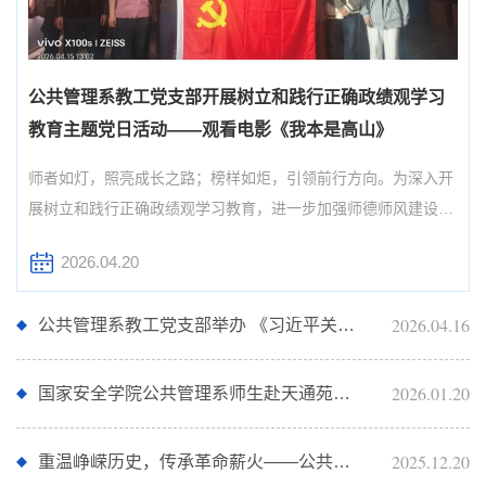
公共管理系教工党支部开展树立和践行正确政绩观学习
教育主题党日活动——观看电影《我本是高山》
师者如灯，照亮成长之路；榜样如炬，引领前行方向。为深入开
展树立和践行正确政绩观学习教育，进一步加强师德师风建设，
弘扬正确政绩观，4月15日下午，公共管理系教工党支部和学生
2026.04.20
党支部联合开展“树立和践行正确政绩观学习教育”主题党日活
动，组织全体师生党员和入党积极分子代表集体观看电影《我本
2026.04.16
公共管理系教工党支部举办 《习近平关于树立和践行正确政绩观论述摘编》 读书班
是高山》，观影活动在图书馆三层视听室举办，师生党员和入党
积极分子在观影中感悟初心，传承榜样力量。影片以“七一勋章”
获得者、...
2026.01.20
国家安全学院公共管理系师生赴天通苑北街道开展基层治理实践调研
2025.12.20
重温峥嵘历史，传承革命薪火——公共管理系学生党支部开展主题党日活动