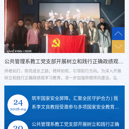
公共管理系教工党支部开展树立和践行正确政绩观学习教育主题党日活动——观看电影《我本是高山》
者如灯，照亮成长之路；榜样如炬，引领前行方向。为深入开展
2026
立和践行正确政绩观学习教育，进一步加强师德师风建设，弘扬
发展和安
确政绩观，4月15日下午，公共管理系教工党支部和学生党支部联
人民日
开展“树立和践行正确政绩观学习教育”主题党日活动，组织全体师
政大课”
筑牢国家安全屏障，汇聚全民守护合力 | 我
党员和入党积极分子代表集体观看电影《我本是高山》，观影活
人人有责
24
在图书馆三层视听室举办，师生党员和入党积极分子在观影中感
下，经
系李文良教授受邀参与多项国家安全教育重
2026-04
心，传承榜样力量。影片以“七一勋章”获得者、...
学生同上
大活动
公共管理系教工党支部开展树立和践行正确
20