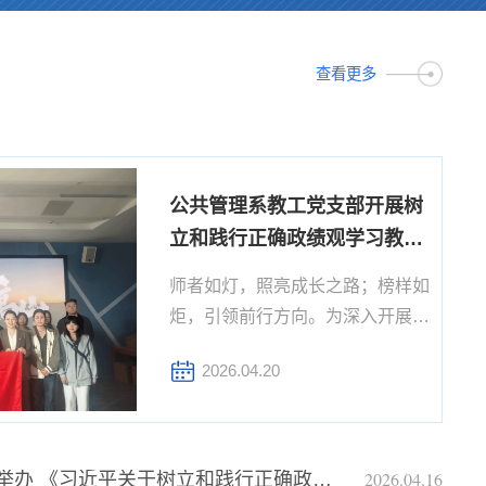
查看更多
公共管理系教工党支部开展树
立和践行正确政绩观学习教育
主题党日活动——观看电影
师者如灯，照亮成长之路；榜样如
《我本是高山》
炬，引领前行方向。为深入开展树
立和践行正确政绩观学习教育，进
2026.04.20
一步加强师德师风建设，弘扬正确
政绩观，4月15日下午，公共管理
系教工党支部和学生党支部联合开
展“树立和践行正确政绩观学习教
2026.04.16
公共管理系教工党支部举办 《习近平关于树立和践行正确政绩观论述摘编》 读书班