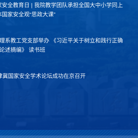
家安全教育日 | 我院教学团队承担全国大中小学同上
国家安全观“思政大课”
理系教工党支部举办 《习近平关于树立和践行正确
论述摘编》 读书班
筑牢国家安全屏障，汇聚全民守护合力 | 我系李文良教授受邀参与多项国家安全教育重大活动
全教育日。中国共产党二十届四中全会
师者如灯，照亮成长之路；
京津冀国家安全学术论坛成功在京召开
全屏障更加巩固”列为“十五五”时期
正确政绩观学习教育，进一步
落实总体国家安全观，增强全民国
下午，公共管理系教工党支
与了一系列高规格的国家安全宣传
习教育”主题党日活动，组
到高校讲堂，全方位、多角度地解
《我本是高山》，观影活动
型纪录片《筑牢更加巩固的国家安全
子在观影中感悟初心，传承榜样